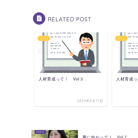
RELATED POST
コラム
コラム
10
人材育成って！ Vol３
人材育成って
2020年8月17日
2020年6月17日
夢に向かって！ Vol７