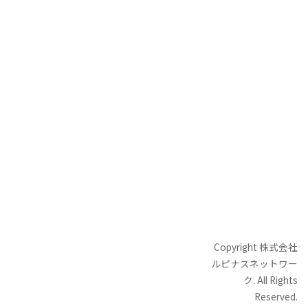
[%list_end%]
[%article%]
[%category%]
[%tags%]
ページトップへ
Copyright 株式会社
ルピナスネットワー
ク. All Rights
Reserved.